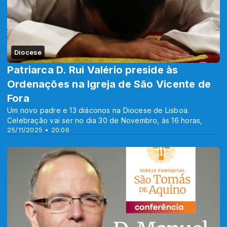
Diocese
Patriarca D. Rui Valério preside às
Ordenações na Igreja de São Vicente de
Fora
Um novo padre e 13 diáconos na Diocese de Lisboa.
Celebração vai ser no dia 30 de Novembro, às 16 horas,
25/11/2025 • 20:06