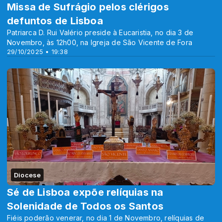
Missa de Sufrágio pelos clérigos
defuntos de Lisboa
Patriarca D. Rui Valério preside à Eucaristia, no dia 3 de
Novembro, às 12h00, na Igreja de São Vicente de Fora
29/10/2025 • 19:38
Diocese
Sé de Lisboa expõe relíquias na
Solenidade de Todos os Santos
Fiéis poderão venerar, no dia 1 de Novembro, relíquias de