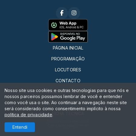
PÁGINA INICIAL
PROGRAMAÇÃO
LOCUTORES
CONTACTO
Nosso site usa cookies e outras tecnologias para que nós e
QUERO FAZER RÁDIO
nossos parceiros possamos lembrar de você e entender
como você usa o site. Ao continuar a navegação neste site
ESTATUTO EDITORIAL
será considerado como consentimento implícito à nossa
FICHA TÉCNICA
política de privacidade
.
Todos os direitos reservados.
Com a tecnologia
Entendi