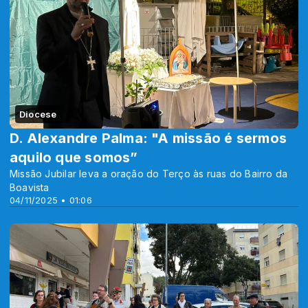
Diocese
D. Alexandre Palma: "A missão é sermos
aquilo que somos”
Missão Jubilar leva a oração do Terço às ruas do Bairro da
Boavista
04/11/2025 • 01:06