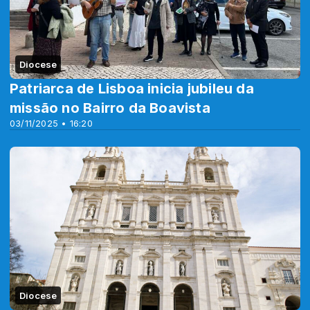
Diocese
Patriarca de Lisboa inicia jubileu da
missão no Bairro da Boavista
03/11/2025 • 16:20
Diocese