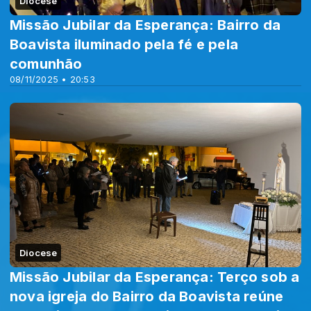
Diocese
Missão Jubilar da Esperança: Bairro da
Boavista iluminado pela fé e pela
comunhão
08/11/2025 • 20:53
Diocese
Missão Jubilar da Esperança: Terço sob a
nova igreja do Bairro da Boavista reúne