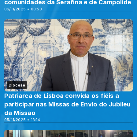
comunidades da Serafina e de Campolide
06/11/2025 • 00:50
Diocese
Patriarca de Lisboa convida os fiéis a
participar nas Missas de Envio do Jubileu
da Missão
05/11/2025 • 13:14