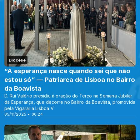
Diocese
“A esperança nasce quando sei que não
estou só” — Patriarca de Lisboa no Bairro
da Boavista
D. Rui Valério presidiu à oração do Terço na Semana Jubilar
da Esperança, que decorre no Bairro da Boavista, promovida
pela Vigararia Lisboa V
05/11/2025 • 00:24