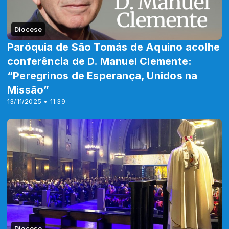
Diocese
Paróquia de São Tomás de Aquino acolhe
conferência de D. Manuel Clemente:
“Peregrinos de Esperança, Unidos na
Missão”
13/11/2025 • 11:39
Diocese