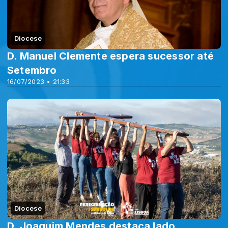
Diocese
D. Manuel Clemente espera sucessor até
Setembro
16/07/2023 • 21:33
Diocese
D. Joaquim Mendes destaca lado