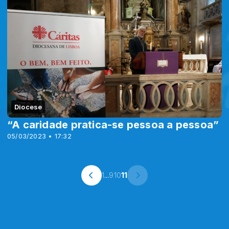
Diocese
“A caridade pratica-se pessoa a pessoa”
05/03/2023 • 17:32
1
...
9
10
11