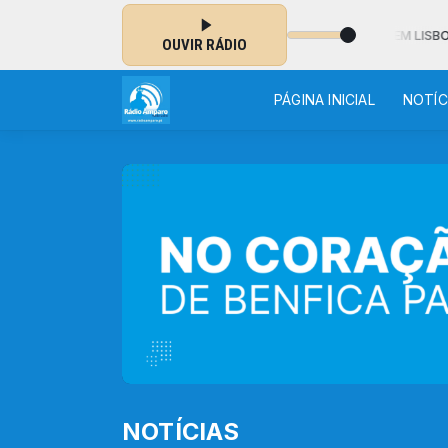
NOITE - MUSICAL das 02:00 às 06:30 - ESTÃO 20 º EM LISBOA
OUVIR RÁDIO
PÁGINA INICIAL
NOTÍC
NOTÍCIAS