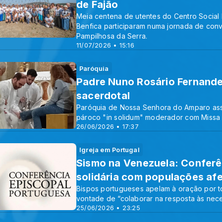
de Fajão
Meia centena de utentes do Centro Socia
Benfica participaram numa jornada de conví
Pampilhosa da Serra.
11/07/2026 • 15:16
Paróquia
Padre Nuno Rosário Fernande
sacerdotal
Paróquia de Nossa Senhora do Amparo ass
pároco "in solidum" moderador com Missa
26/06/2026 • 17:37
Igreja em Portugal
Sismo na Venezuela: Conferê
solidária com populações af
Bispos portugueses apelam à oração por t
vontade de “colaborar na resposta às nec
25/06/2026 • 23:25