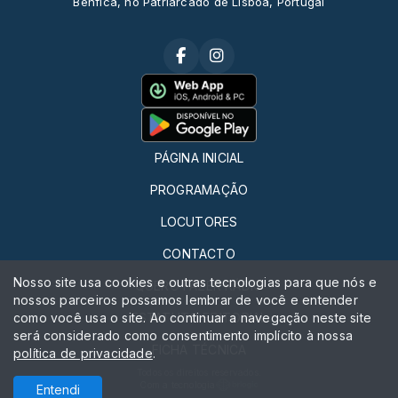
Benfica, no Patriarcado de Lisboa, Portugal
PÁGINA INICIAL
PROGRAMAÇÃO
LOCUTORES
CONTACTO
Nosso site usa cookies e outras tecnologias para que nós e
QUERO FAZER RÁDIO
nossos parceiros possamos lembrar de você e entender
como você usa o site. Ao continuar a navegação neste site
ESTATUTO EDITORIAL
será considerado como consentimento implícito à nossa
FICHA TÉCNICA
política de privacidade
.
Todos os direitos reservados.
Com a tecnologia
Entendi