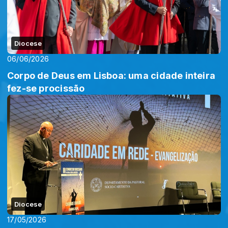
Diocese
06/06/2026
Corpo de Deus em Lisboa: uma cidade inteira
fez-se procissão
Diocese
17/05/2026