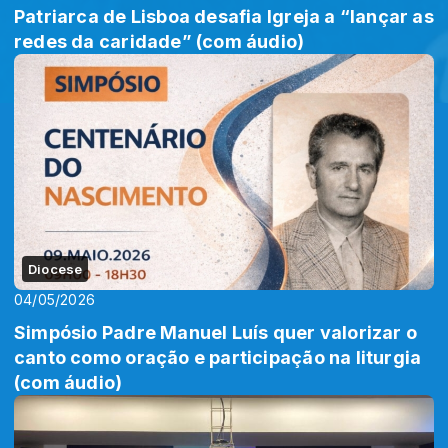
Patriarca de Lisboa desafia Igreja a “lançar as
redes da caridade” (com áudio)
Diocese
04/05/2026
Simpósio Padre Manuel Luís quer valorizar o
canto como oração e participação na liturgia
(com áudio)