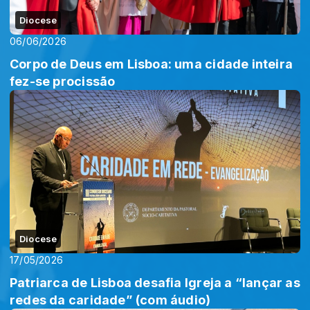
Diocese
06/06/2026
Corpo de Deus em Lisboa: uma cidade inteira
fez-se procissão
Diocese
17/05/2026
Patriarca de Lisboa desafia Igreja a “lançar as
redes da caridade” (com áudio)