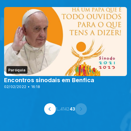
Paróquia
Encontros sinodais em Benfica
02/02/2022 • 16:18
1
...
41
42
43