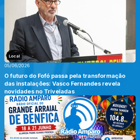
Local
05/06/2026
O futuro do Fofó passa pela transformação
das instalações: Vasco Fernandes revela
novidades no Triveladas