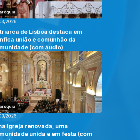
aróquia
03/2026
triarca de Lisboa destaca em
nfica união e comunhão da
munidade (com áudio)
aróquia
03/2026
a Igreja renovada, uma
munidade unida e em festa (com