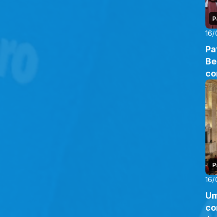
P
16/
Pa
Be
co
P
16/
Um
co