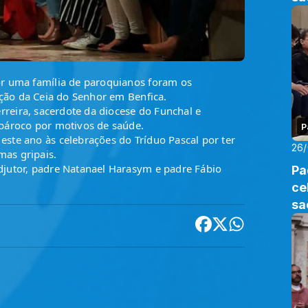
r uma família de paroquianos foram os 
ação da Ceia do Senhor em Benfica.
rreira, sacerdote da diocese do Funchal e 
 pároco por motivos de saúde.
P
ste ano às celebrações do Tríduo Pascal por ter 
26
mas gripais.
jutor, padre Natanael Harasym e padre Fábio 
Pa
ce
sa