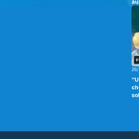
áu
P
26/
“U
ch
so