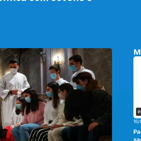
M
P
16/
Pa
sa