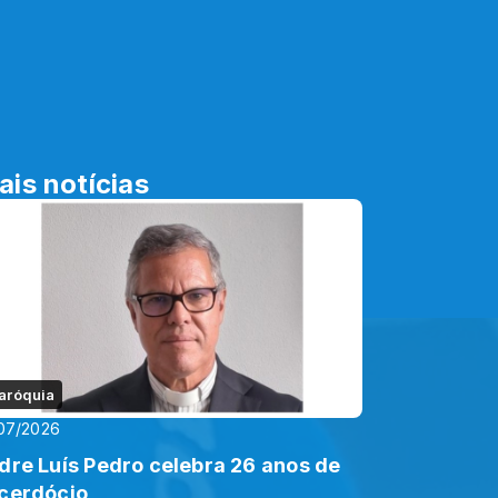
ais notícias
aróquia
07/2026
dre Luís Pedro celebra 26 anos de
cerdócio