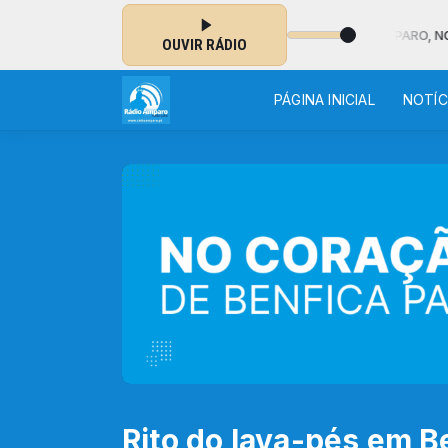
O DA NOITE - MUSICAL das 02:00 às 07:00 - RÁDIO AMPARO, NO COR
OUVIR RÁDIO
PÁGINA INICIAL
NOTÍC
Rito do lava-pés em B