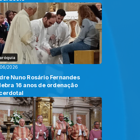
aróquia
/06/2026
dre Nuno Rosário Fernandes
lebra 16 anos de ordenação
cerdotal