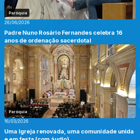
Paróquia
26/06/2026
Padre Nuno Rosário Fernandes celebra 16
anos de ordenação sacerdotal
Paróquia
16/03/2026
Uma Igreja renovada, uma comunidade unida
e em festa (com áudio)