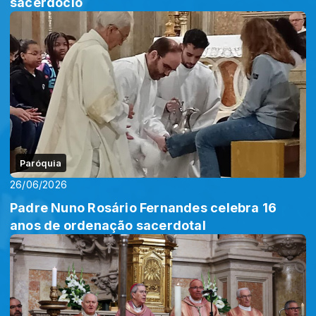
sacerdócio
Paróquia
26/06/2026
Padre Nuno Rosário Fernandes celebra 16
anos de ordenação sacerdotal