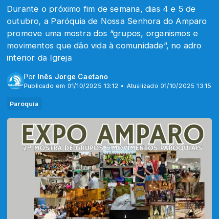
Durante o próximo fim de semana, dias 4 e 5 de
outubro, a Paróquia de Nossa Senhora do Amparo
promove uma mostra dos “grupos, organismos e
movimentos que dão vida à comunidade”, no adro
interior da Igreja
Por
Inês Jorge Caetano
Publicado em 01/10/2025 13:12 • Atualizado 01/10/2025 13:15
Paróquia