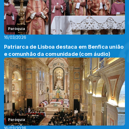
Paróquia
16/03/2026
Patriarca de Lisboa destaca em Benfica união
e comunhão da comunidade (com áudio)
Paróquia
16/03/2026