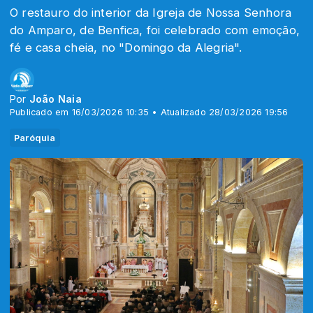
O restauro do interior da Igreja de Nossa Senhora
do Amparo, de Benfica, foi celebrado com emoção,
fé e casa cheia, no "Domingo da Alegria".
Por
João Naia
Publicado em 16/03/2026 10:35 • Atualizado 28/03/2026 19:56
Paróquia