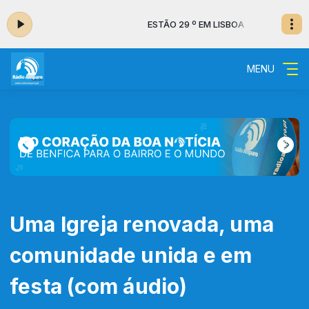
LISBOA
ESTÃO 29 º EM LISBOA
MENU
Uma Igreja renovada, uma
comunidade unida e em
festa (com áudio)