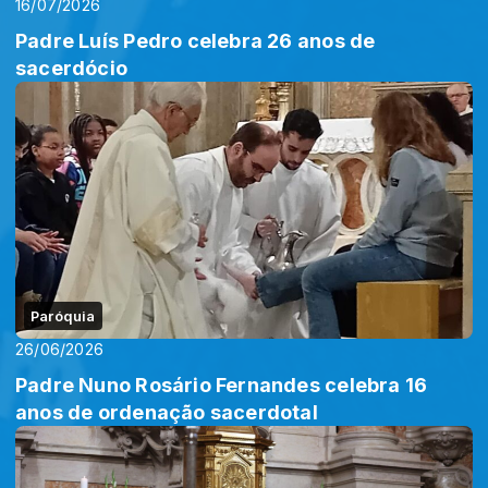
16/07/2026
Padre Luís Pedro celebra 26 anos de
sacerdócio
Paróquia
26/06/2026
Padre Nuno Rosário Fernandes celebra 16
anos de ordenação sacerdotal