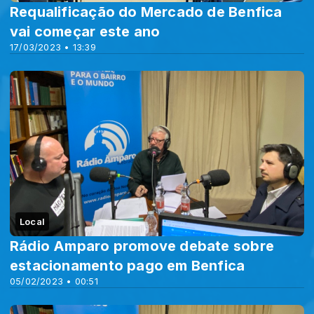
Requalificação do Mercado de Benfica
vai começar este ano
17/03/2023 • 13:39
Local
Rádio Amparo promove debate sobre
estacionamento pago em Benfica
05/02/2023 • 00:51