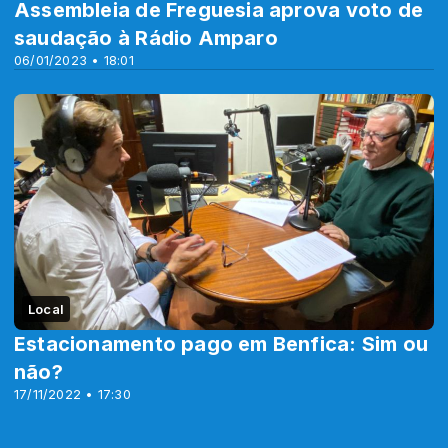
Assembleia de Freguesia aprova voto de
saudação à Rádio Amparo
06/01/2023 • 18:01
Local
Estacionamento pago em Benfica: Sim ou
não?
17/11/2022 • 17:30