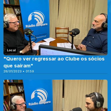
Local
"Quero ver regressar ao Clube os sócios
que saíram"
26/01/2023 • 01:59