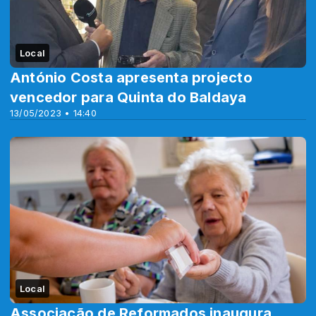
Local
António Costa apresenta projecto
vencedor para Quinta do Baldaya
13/05/2023 • 14:40
Local
Associação de Reformados inaugura