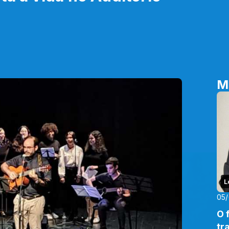
M
L
05
O 
tr