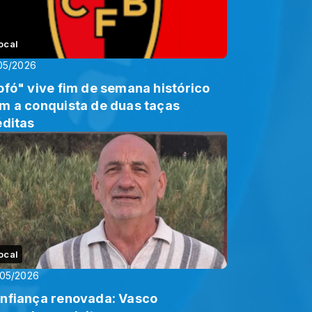
ocal
05/2026
ofó" vive fim de semana histórico
 de duas taças
éditas
ocal
/05/2026
nfiança renovada: Vasco