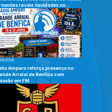
rnandes revela novidades no
iveladas
ocal
/06/2026
dio Amparo reforça presença no
ande Arraial de Benfica com
issão em FM