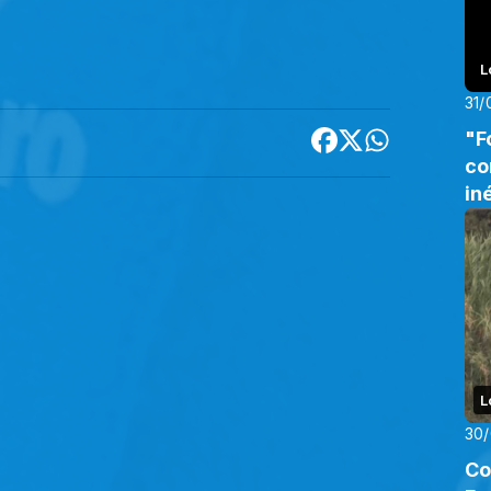
L
31/
"F
com a conquista
in
L
30
Co