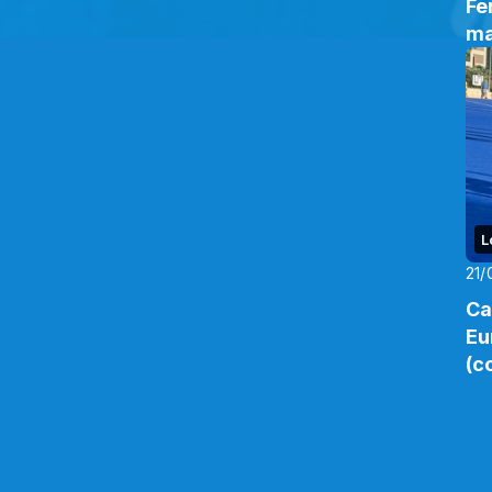
Fe
ma
L
21/
Ca
Eu
(c