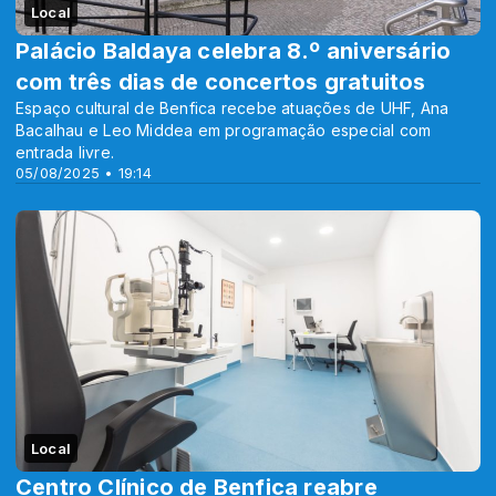
Local
Palácio Baldaya celebra 8.º aniversário
com três dias de concertos gratuitos
Espaço cultural de Benfica recebe atuações de UHF, Ana
Bacalhau e Leo Middea em programação especial com
entrada livre.
05/08/2025 • 19:14
Local
Centro Clínico de Benfica reabre