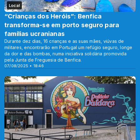
Local
“Crianças dos Heróis”: Benfica
transforma-se em porto seguro para
famílias ucranianas
Durante dez dias, 16 crianças e as suas mães, viúvas de
militares, encontrarão em Portugal um refúgio seguro, longe
da dor e das bombas, numa iniciativa solidária promovida
pela Junta de Freguesia de Benfica.
07/08/2025 • 18:46