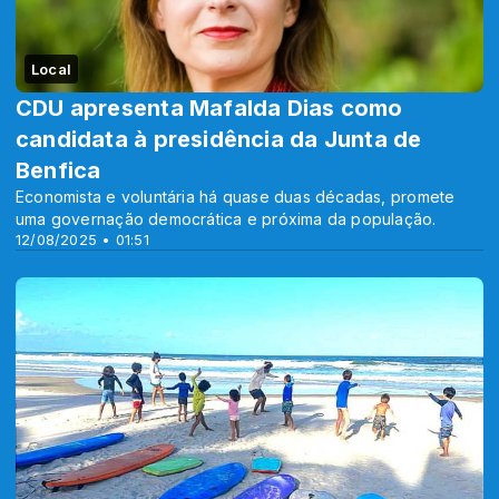
Local
CDU apresenta Mafalda Dias como
candidata à presidência da Junta de
Benfica
Economista e voluntária há quase duas décadas, promete
uma governação democrática e próxima da população.
12/08/2025 • 01:51