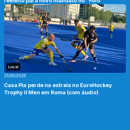
reeleito para novo mandato no “Fofó”
Local
21/05/2026
Casa Pia perde na estreia no EuroHockey
Trophy II Men em Roma (com áudio)