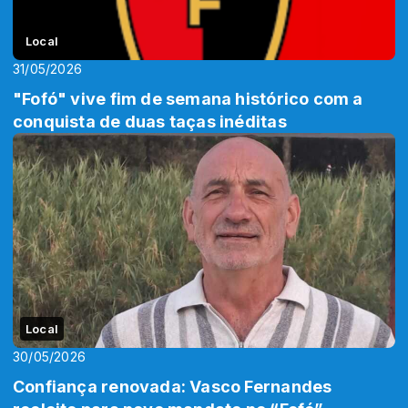
Local
31/05/2026
"Fofó" vive fim de semana histórico com a
conquista de duas taças inéditas
Local
30/05/2026
Confiança renovada: Vasco Fernandes