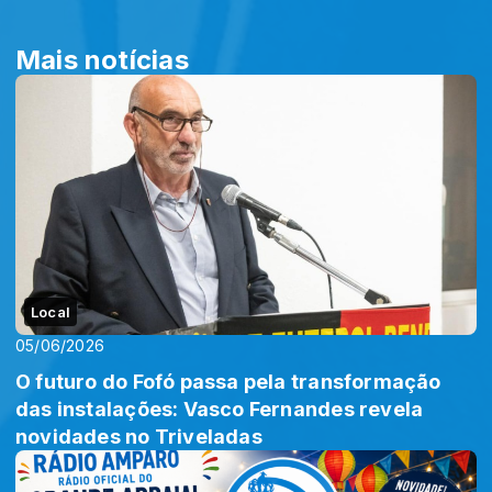
Mais notícias
Local
05/06/2026
O futuro do Fofó passa pela transformação
das instalações: Vasco Fernandes revela
novidades no Triveladas