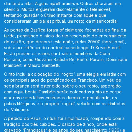
diante do altar. Alguns ajoelharam-se. Outros choraram em
silêncio. Muitos ergueram discretamente o telemóvel,
tentando guardar o último instante com aquele que
consideraram um pai espiritual, um rosto da misericórdia.
As portas da Basílica foram oficialmente fechadas ao final da
tarde, permitindo o início do rito reservado de encerramento
do caixão, que decorre esta noite, pelas 20h00 (hora local),
sob a presidência do cardeal camerlengo, D. Kevin Farrell.
Estão presentes vários cardeais e membros da Cúria
Romana, como Giovanni Battista Re, Pietro Parolin, Dominique
Mamberti e Mauro Gambetti.
O rito inclui a colocação do ‘rogito’, uma elegia em latim com
os principais atos do pontificado de Francisco. Um véu de
seda branca será estendido sobre o seu rosto, aspergido
com água benta. Também serão colocados junto ao corpo
moedas e medalhas cunhadas durante o pontificado, os
pálios litúrgicos e o próprio ‘rogito’, selado com os símbolos
do Vaticano.
A pedido do Papa, o ritual foi simplificado, rompendo com a
tradição dos três caixões. O caixão de zinco, onde está
gravado “Franciscus” e os anos do seu nascimento (1936) e