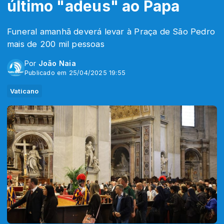
último "adeus" ao Papa
Funeral amanhã deverá levar à Praça de São Pedro
mais de 200 mil pessoas
Por
João Naia
Publicado em 25/04/2025 19:55
Vaticano