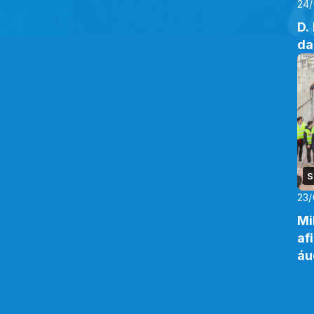
24
D.
da
S
23/
Mi
af
áu