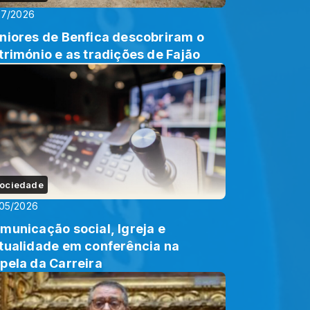
07/2026
niores de Benfica descobriram o
trimónio e as tradições de Fajão
ociedade
05/2026
municação social, Igreja e
tualidade em conferência na
pela da Carreira