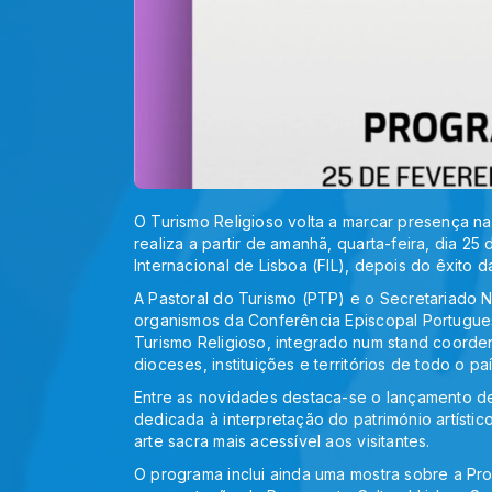
O Turismo Religioso volta a marcar presença na
realiza a partir de amanhã, quarta-feira, dia 25 
Internacional de Lisboa (FIL), depois do êxito d
A Pastoral do Turismo (PTP) e o Secretariado Na
organismos da Conferência Episcopal Portugu
Turismo Religioso, integrado num stand coord
dioceses, instituições e territórios de todo o paí
Entre as novidades destaca-se o lançamento de
dedicada à interpretação do património artístic
arte sacra mais acessível aos visitantes.
O programa inclui ainda uma mostra sobre a Pro