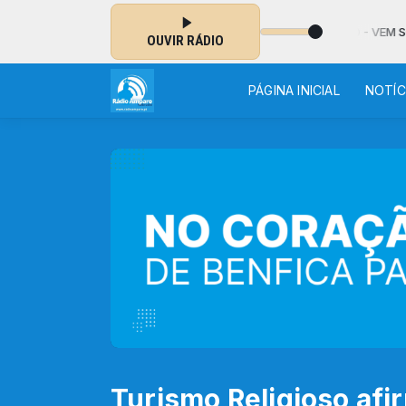
MINICAL das 12:00 às 13:00 - NO AR: MIGUEL HORÁCIO - VEM SOBRE MI
OUVIR RÁDIO
PÁGINA INICIAL
NOTÍC
Turismo Religioso af