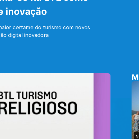
 e inovação
 maior certame do turismo com novos
ção digital inovadora
M
S