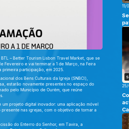
11/
Se
pa
 BTL – Better Tourism Lisbon Travel Market, que se
de Fevereiro e vai terminar a 1 de Março, na Feira
a primeira participação, em 2025.
S
cional dos Bens Culturais da Igreja (SNBCI),
esa, estarão novamente presentes no espaço do
25/
enado pelo Município de Ourém, que reúne
Co
s.
ac
 um projeto digital inovador: uma aplicação móvel
Ca
o presente nas igrejas, com o objetivo de tornar a
cissão do Enterro do Senhor, em Tavira, a