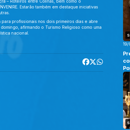
cra – Roteiros entre Colinas, bem como o
INVENIRE. Estarão também em destaque iniciativas
tras.
 para profissionais nos dois primeiros dias e abre
até domingo, afirmando o Turismo Religioso como uma
stica nacional.
S
19/
Pr
co
Po
S