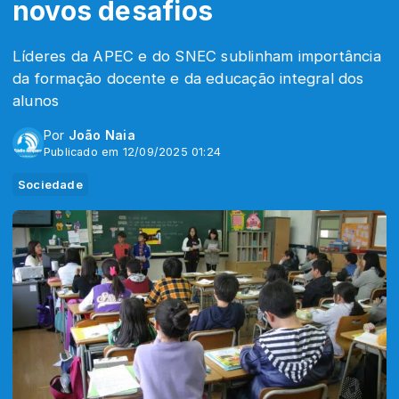
novos desafios
Líderes da APEC e do SNEC sublinham importância
da formação docente e da educação integral dos
alunos
Por
João Naia
Publicado em 12/09/2025 01:24
Sociedade