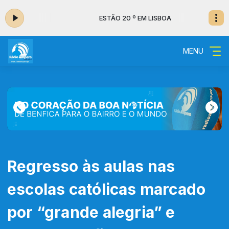
BOA
ESTÃO 20 º EM LISBOA
MENU
Regresso às aulas nas
escolas católicas marcado
por “grande alegria” e