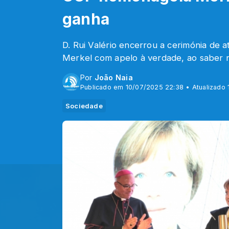
ganha
D. Rui Valério encerrou a cerimónia de 
Merkel com apelo à verdade, ao saber r
Por
João Naia
Publicado em 10/07/2025 22:38 • Atualizado
Sociedade