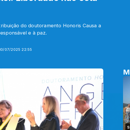
atribuição do doutoramento Honoris Causa a
esponsável e à paz.
 10/07/2025 22:55
M
S