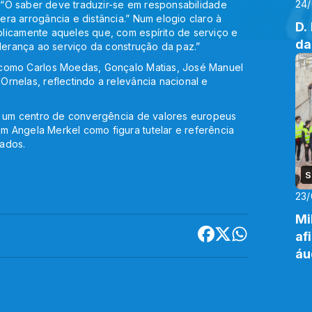
24
: “O saber deve traduzir-se em responsabilidade
ra arrogância e distância.” Num elogio claro à
D.
licamente aqueles que, com espírito de serviço e
da
iderança ao serviço da construção da paz.”
 como Carlos Moedas, Gonçalo Matias, José Manuel
rnelas, reflectindo a relevância nacional e
em um centro de convergência de valores europeus
 Angela Merkel como figura tutelar e referência
bados.
S
23/
Mi
af
áu