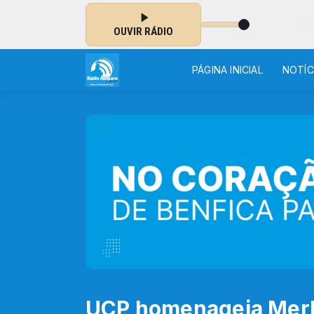
IA DOMINICAL
OUVIR RÁDIO
PÁGINA INICIAL
NOTÍC
UCP homenageia Merke