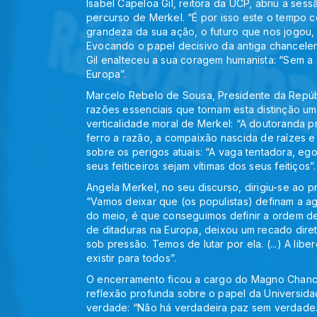
Isabel Capeloa Gil, reitora da UCP, abriu a ses
percurso de Merkel. “É por isso este o tempo 
grandeza da sua ação, o futuro que nos jogou, a
Evocando o papel decisivo da antiga chanceler
Gil enalteceu a sua coragem humanista: “Sem a
Europa”.
Marcelo Rebelo de Sousa, Presidente da Repúb
razões essenciais que tornam esta distinção um
verticalidade moral de Merkel: “A doutoranda p
ferro a razão, a compaixão nascida de raízes 
sobre os perigos atuais: “A vaga tentadora, ego
seus feiticeiros sejam vítimas dos seus feitiços”.
Angela Merkel, no seu discurso, dirigiu-se ao
“Vamos deixar que (os populistas) definam a a
do meio, é que conseguimos definir a ordem d
de ditaduras na Europa, deixou um recado diret
sob pressão. Temos de lutar por ela. (...) A li
existir para todos”.
O encerramento ficou a cargo do Magno Chancel
reflexão profunda sobre o papel da Universid
verdade: “Não há verdadeira paz sem verdade. 