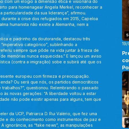
são com um elogio à dimensão ética e visionária do
certo para homenagear Angela Merkel, reconhecer a
 particularidade da sua liderança”, afirmou.
 durante a crise dos refugiados em 2015, Capeloa
 alma humanista não existe a Alemanha, nem a
S
lica e padrinho da doutoranda, destacou três
19/
 “imperativo categórico”, sublinhando a
referiu sempre que pôde na vida juntar à frieza de
Pr
e de memórias nunca esquecidas.” E lançou um aviso
co
ística (contra a imigração) sobe e subirá até que os
Po
 presente europeu com firmeza e preocupação.
genda? Ou será que nós, os partidos democráticos
e trabalhos?”, questionou. Relembrando o passado
o às novas gerações: “A liberdade voltou a estar
berdade não pode existir apenas para alguns, tem que
er da UCP, Patriarca D. Rui Valério, que fez uma
ade e do conhecimento como instrumentos de paz e
S
A ignorância, as “fake news”, as manipulações