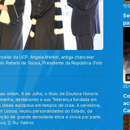
11/
Se
pa
anceler da UCP; Angela Merkel, antiga chanceler
celo Rebelo de Sousa, Presidente da República (Foto
S
25/
iu ontem, 9 de Julho, o título de Doutora Honoris
Co
emanha, destacando a sua “liderança fundada em
ac
s ideais europeus em tempos de crise. A cerimónia,
Ca
m Lisboa, reuniu personalidades do Estado, da
enção de grande densidade ética e cívica por parte
a, D. Rui Valério.