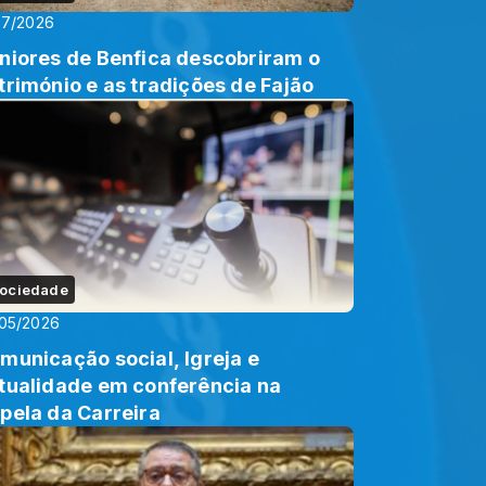
07/2026
niores de Benfica descobriram o
trimónio e as tradições de Fajão
ociedade
05/2026
municação social, Igreja e
tualidade em conferência na
pela da Carreira