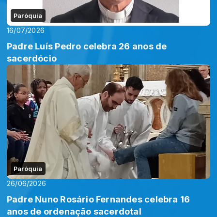
Paróquia
16/07/2026
Padre Luís Pedro celebra 26 anos de
sacerdócio
Paróquia
26/06/2026
Padre Nuno Rosário Fernandes celebra 16
anos de ordenação sacerdotal