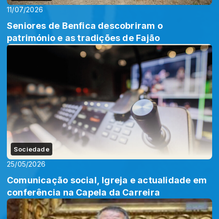
11/07/2026
Seniores de Benfica descobriram o
património e as tradições de Fajão
Sociedade
25/05/2026
Comunicação social, Igreja e actualidade em
conferência na Capela da Carreira