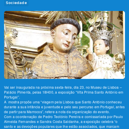
Sociedade
Vai ser inaugurada na próxima sexta-feira, dia 23, no Museu de Lisboa –
Palácio Pimenta, pelas 18H00, a exposição “Vita Prima Santo António em
Portugal”.
A mostra propõe uma “viagem pela Lisboa que Santo António conheceu
durante a sua infância e juventude e pelo seu percurso em Portugal, antes
de partir para Marrocos”, refere a nota da organização do evento.
Com a coordenação de Pedro Teotónio Pereira e comissariada por Paulo
Almeida Fernandes e Sandra Costa Saldanha, a exposição celebra “o
santo e as devoções populares que lhe estão associados, que marcam