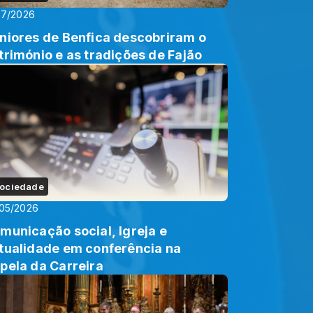
07/2026
niores de Benfica descobriram o
trimónio e as tradições de Fajão
ociedade
05/2026
municação social, Igreja e
tualidade em conferência na
pela da Carreira