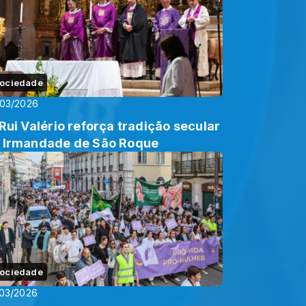
ociedade
/03/2026
 Rui Valério reforça tradição secular
 Irmandade de São Roque
ociedade
03/2026