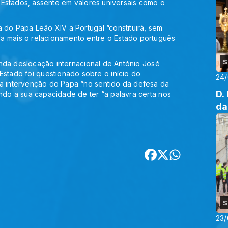
is Estados, assente em valores universais como o
a do Papa Leão XIV a Portugal “constituirá, sem
a mais o relacionamento entre o Estado português
S
egunda deslocação internacional de António José
tado foi questionado sobre o início do
24
 a intervenção do Papa “no sentido da defesa da
D.
ando a sua capacidade de ter “a palavra certa nos
da
S
23/