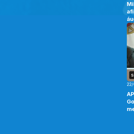
Mi
af
áu
S
22/
AP
Go
me