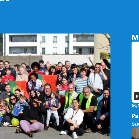
M
P
16/
Pa
sa