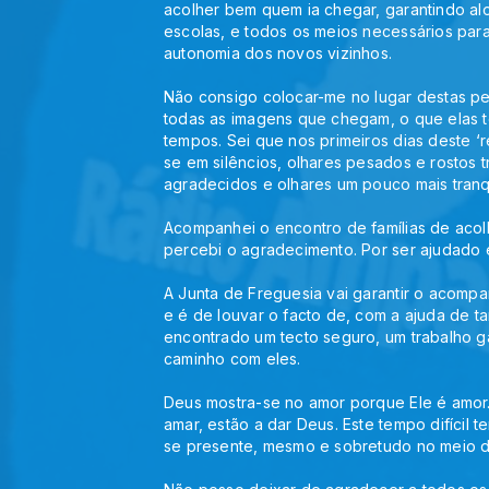
acolher bem quem ia chegar, garantindo alo
escolas, e todos os meios necessários par
autonomia dos novos vizinhos.
Não consigo colocar-me no lugar destas p
todas as imagens que chegam, o que elas te
tempos. Sei que nos primeiros dias deste ‘
se em silêncios, olhares pesados e rostos t
agradecidos e olhares um pouco mais tranqu
Acompanhei o encontro de famílias de acolhi
percebi o agradecimento. Por ser ajudado 
A Junta de Freguesia vai garantir o acompa
e é de louvar o facto de, com a ajuda de t
encontrado um tecto seguro, um trabalho ga
caminho com eles.
Deus mostra-se no amor porque Ele é amor.
amar, estão a dar Deus. Este tempo difícil 
se presente, mesmo e sobretudo no meio d