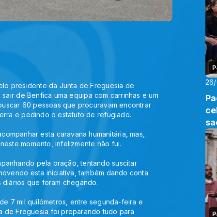
P
26
elo presidente da 
Junta de Freguesia de 
ia sair de Benfica uma equipa com carrinhas e um 
Pa
a buscar 60 pessoas que procuravam encontrar 
ce
erra e pedindo o estatuto de refugiado.
sa
companhar esta caravana humanitária, mas, 
neste momento, infelizmente não fui.
panhando pela oração, tentando suscitar 
movendo esta iniciativa, também dando conta 
s diários que foram chegando.
de 7 mil quilómetros, entre segunda-feira e 
 de Freguesia foi preparando tudo para 
P