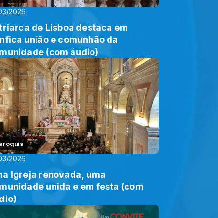
03/2026
triarca de Lisboa destaca em
nfica união e comunhão da
munidade (com áudio)
aróquia
03/2026
a Igreja renovada, uma
munidade unida e em festa (com
dio)