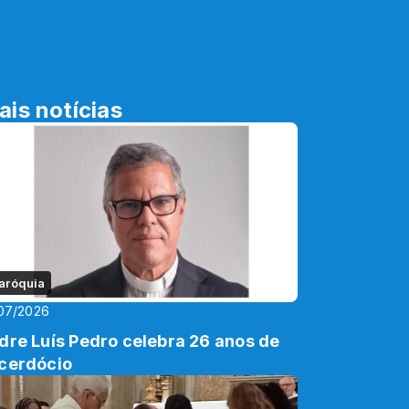
ais notícias
aróquia
07/2026
dre Luís Pedro celebra 26 anos de
cerdócio