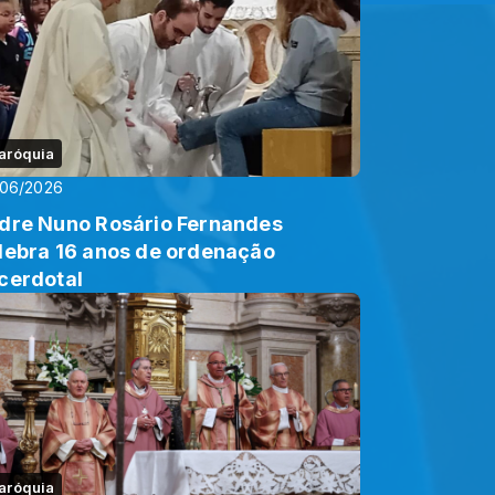
aróquia
/06/2026
dre Nuno Rosário Fernandes
lebra 16 anos de ordenação
cerdotal
aróquia