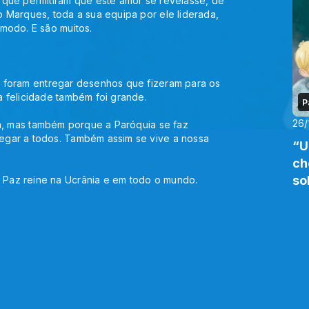
que permitiram que este amor se revelasse, de 
Marques, toda a sua equipa por ele liderada, 
modo. E são muitos.
foram entregar desenhos que fizeram para os 
 felicidade também foi grande.
P
26/
a, mas também porque a Paróquia se faz 
gar a todos. Também assim se vive a nossa 
“U
ch
so
Paz reine na Ucrânia e em todo o mundo.