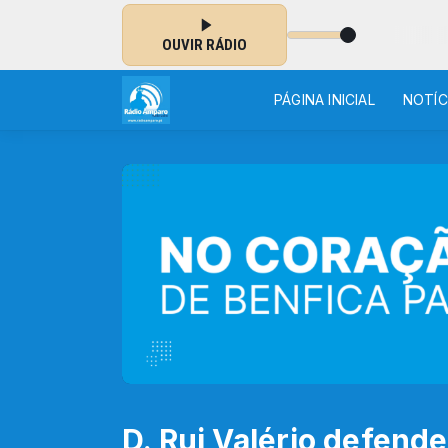
AR: LUÍS REPRESAS, MARTINHO DA VILA - O ZORRO
OUVIR RÁDIO
PÁGINA INICIAL
NOTÍC
D. Rui Valério defende