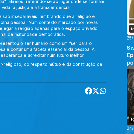
oa”, afirmou, referindo-se ao lugar onde se formam
vida, a justiça e a transcendência.
e são inseparáveis, lembrando que a religião é
colha pessoal. Num contexto marcado por novas
 relegar a religião apenas para o espaço privado,
I
nal de maturidade democrática.
25
 apresentou o ser humano como um “ser para o
Si
giosa é cortar uma faceta essencial da pessoa. A
Ep
m esperança e acreditar num futuro melhor.
po
er-religioso, do respeito mútuo e da construção de
I
24