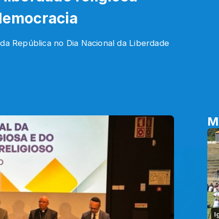
 democracia
 da República no Dia Nacional da Liberdade
M
I