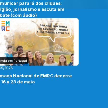
municar para lá dos cliques:
ligião, jornalismo e escuta em
bate (com áudio)
greja em Portugal
05/2026
mana Nacional de EMRC decorre
 16 a 23 de maio