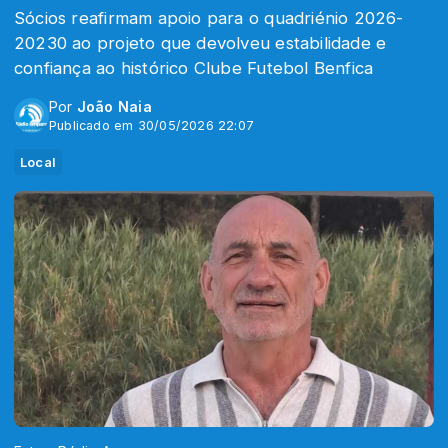
Sócios reafirmam apoio para o quadriénio 2026-
20230 ao projeto que devolveu estabilidade e
confiança ao histórico Clube Futebol Benfica
Por
João Naia
Publicado em 30/05/2026 22:07
Local