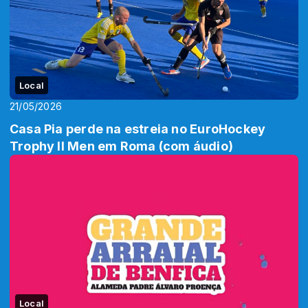
Local
21/05/2026
Casa Pia perde na estreia no EuroHockey
Trophy II Men em Roma (com áudio)
Local