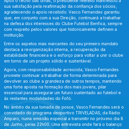
Após o fecho das urnas, o presidente reeleito manifestou a
sua satisfação pela reafirmação da confiança dos sócios,
agradecendo o apoio recebido. Vasco Fernandes garantiu
que, em conjunto com a sua Direção, continuará a trabalhar
na defesa dos interesses do Clube Futebol Benfica, sempre
com respeito pelos valores que historicamente definem a
instituição.
Entre os aspetos mais marcantes do seu primeiro mandato
destaca a reorganização interna, a recuperação da
estabilidade financeira e o esforço para voltar a unir o clube
em torno de um projeto sólido e sustentável.
Agora, com responsabilidade acrescida, Vasco Fernandes
promete continuar a trabalhar de forma determinada para
devolver ao clube a grandeza de outros tempos, mantendo
uma forte aposta na formação dos mais jovens, pilar
essencial para assegurar um futuro sustentado ao futebol e
às restantes modalidades do Fofó.
No âmbito da sua tomada de posse, Vasco Fernandes será o
convidado do programa desportivo TRIVELADAS, da Rádio
Amparo, numa emissão especial a transmitir no próximo dia 8
de Junho, pelas 22h00. Uma entrevista onde fará o balanço