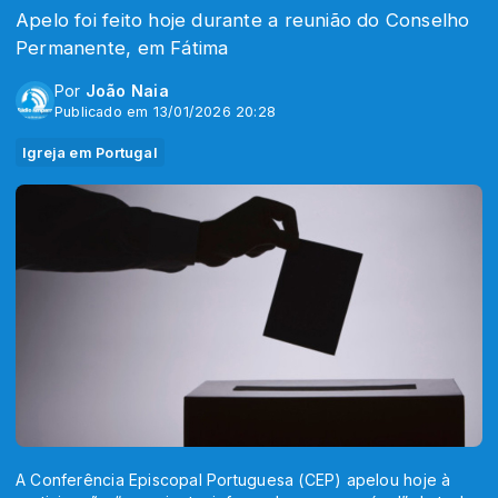
Apelo foi feito hoje durante a reunião do Conselho
Permanente, em Fátima
Por
João Naia
Publicado em 13/01/2026 20:28
Igreja em Portugal
A Conferência Episcopal Portuguesa (CEP) apelou hoje à