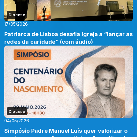
Diocese
17/05/2026
Patriarca de Lisboa desafia Igreja a “lançar as
redes da caridade” (com áudio)
Diocese
04/05/2026
Simpósio Padre Manuel Luís quer valorizar o