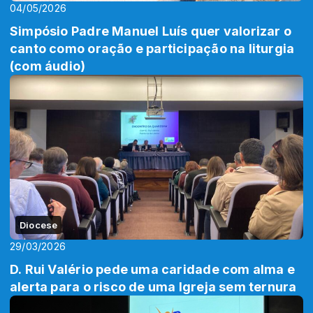
04/05/2026
Simpósio Padre Manuel Luís quer valorizar o
canto como oração e participação na liturgia
(com áudio)
Diocese
29/03/2026
D. Rui Valério pede uma caridade com alma e
alerta para o risco de uma Igreja sem ternura