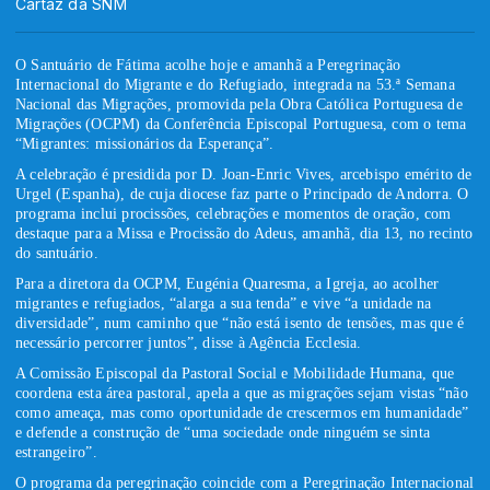
Cartaz da SNM
O Santuário de Fátima acolhe hoje e amanhã a Peregrinação
Internacional do Migrante e do Refugiado, integrada na 53.ª Semana
Nacional das Migrações, promovida pela Obra Católica Portuguesa de
Migrações (OCPM) da Conferência Episcopal Portuguesa, com o tema
“Migrantes: missionários da Esperança”
.
A celebração é presidida por D. Joan-Enric Vives, arcebispo emérito de
Urgel (Espanha), de cuja diocese faz parte o Principado de Andorra. O
programa inclui procissões, celebrações e momentos de oração, com
destaque para a Missa e Procissão do Adeus, amanhã, dia 13, no recinto
do santuário.
Para a diretora da OCPM, Eugénia Quaresma, a Igreja, ao acolher
migrantes e refugiados, “alarga a sua tenda” e vive “a unidade na
diversidade”, num caminho que “não está isento de tensões, mas que é
necessário percorrer juntos”, disse à Agência Ecclesia.
A Comissão Episcopal da Pastoral Social e Mobilidade Humana, que
coordena esta área pastoral, apela a que as migrações sejam vistas “não
como ameaça, mas como oportunidade de crescermos em humanidade”
e defende a construção de “uma sociedade onde ninguém se sinta
estrangeiro”.
O programa da peregrinação coincide com a Peregrinação Internacional