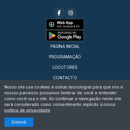
PÁGINA INICIAL
PROGRAMAÇÃO
LOCUTORES
CONTACTO
Nosso site usa cookies e outras tecnologias para que nós e
QUERO FAZER RÁDIO
nossos parceiros possamos lembrar de você e entender
como você usa o site. Ao continuar a navegação neste site
ESTATUTO EDITORIAL
será considerado como consentimento implícito à nossa
FICHA TÉCNICA
política de privacidade
.
Todos os direitos reservados.
Com a tecnologia
Entendi