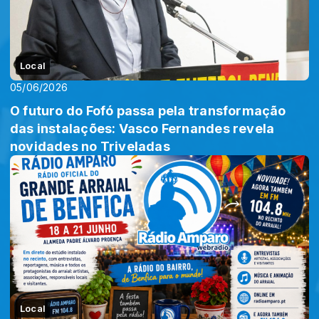
Local
05/06/2026
O futuro do Fofó passa pela transformação
das instalações: Vasco Fernandes revela
novidades no Triveladas
Local