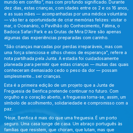
mundo em conflito”, mas com profundo significado. Durante
dez dias, estas crianças, com idades entre os 2 e os 16 anos,
e as suas mães — acompanhadas por uma médica voluntária
— vão ter a oportunidade de criar memórias felizes: visitar o
mar, o Oceanário, o Pavilhão do Conhecimento, Fátima, o
Badoca Safari Park e as Grutas de Mira D’Aire são apenas
algumas das experiências preparadas com carinho.
"São crianças marcadas por perdas irreparáveis, mas com
uma força silenciosa e olhos cheios de esperança", refere a
nota partilhada pela Junta. A estadia foi cuidadosamente
planeada para permitir que estas crianças — muitas das quais
conheceram demasiado cedo o peso da dor — possam
simplesmente... ser crianças.
Esta é a primeira edição de um projeto que a Junta de
Freguesia de Benfica pretende continuar no futuro. Com
orgulho e o coração aberto, a freguesia torna-se, assim, um
símbolo de acolhimento, solidariedade e compromisso com a
paz.
“Hoje, Benfica é mais do que uma freguesia. É um porto
seguro. Uma casa longe de casa. Um abraço português às
famílias que resistem, que choram, que lutam, mas que