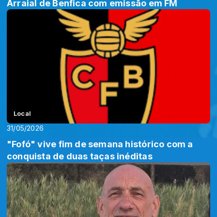
Arraial de Benfica com emissão em FM
Local
31/05/2026
"Fofó" vive fim de semana histórico com a
conquista de duas taças inéditas