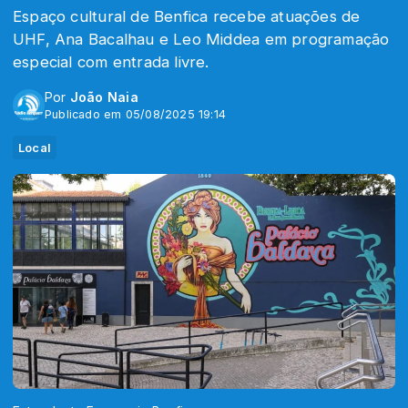
Espaço cultural de Benfica recebe atuações de
UHF, Ana Bacalhau e Leo Middea em programação
especial com entrada livre.
Por
João Naia
Publicado em 05/08/2025 19:14
Local