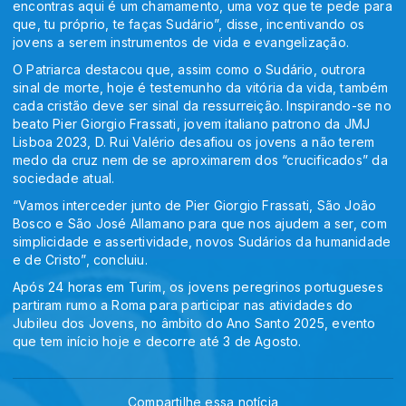
encontras aqui é um chamamento, uma voz que te pede para
que, tu próprio, te faças Sudário”, disse, incentivando os
jovens a serem instrumentos de vida e evangelização.
O Patriarca destacou que, assim como o Sudário, outrora
sinal de morte, hoje é testemunho da vitória da vida, também
cada cristão deve ser sinal da ressurreição. Inspirando-se no
beato Pier Giorgio Frassati, jovem italiano patrono da JMJ
Lisboa 2023, D. Rui Valério desafiou os jovens a não terem
medo da cruz nem de se aproximarem dos “crucificados” da
sociedade atual.
“Vamos interceder junto de Pier Giorgio Frassati, São João
Bosco e São José Allamano para que nos ajudem a ser, com
simplicidade e assertividade, novos Sudários da humanidade
e de Cristo”, concluiu.
Após 24 horas em Turim, os jovens peregrinos portugueses
partiram rumo a Roma para participar nas atividades do
Jubileu dos Jovens, no âmbito do Ano Santo 2025, evento
que tem início hoje e decorre até 3 de Agosto.
Compartilhe essa notícia