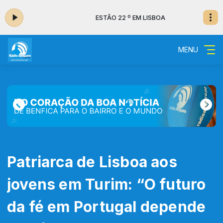
OA
ESTÃO 22 º EM LISBOA
MENU
Patriarca de Lisboa aos
jovens em Turim: “O futuro
da fé em Portugal depende