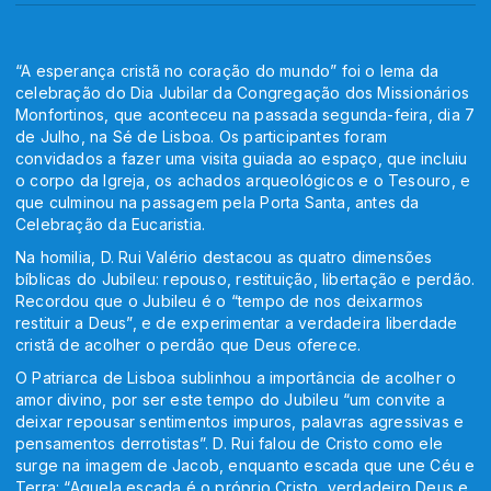
“A esperança cristã no coração do mundo” foi o lema da
celebração do Dia Jubilar da Congregação dos Missionários
Monfortinos, que aconteceu na passada segunda-feira, dia 7
de Julho, na Sé de Lisboa. Os participantes foram
convidados a fazer uma visita guiada ao espaço, que incluiu
o corpo da Igreja, os achados arqueológicos e o Tesouro, e
que culminou na passagem pela Porta Santa, antes da
Celebração da Eucaristia.
Na homilia, D. Rui Valério destacou as quatro dimensões
bíblicas do Jubileu: repouso, restituição, libertação e perdão.
Recordou que o Jubileu é o “tempo de nos deixarmos
restituir a Deus”, e de experimentar a verdadeira liberdade
cristã de acolher o perdão que Deus oferece.
O Patriarca de Lisboa sublinhou a importância de acolher o
amor divino, por ser este tempo do Jubileu “um convite a
deixar repousar sentimentos impuros, palavras agressivas e
pensamentos derrotistas”. D. Rui falou de Cristo como ele
surge na imagem de Jacob, enquanto escada que une Céu e
Terra: “Aquela escada é o próprio Cristo, verdadeiro Deus e