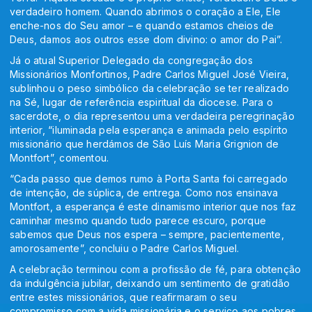
verdadeiro homem. Quando abrimos o coração a Ele, Ele
enche-nos do Seu amor – e quando estamos cheios de
Deus, damos aos outros esse dom divino: o amor do Pai”.
Já o atual Superior Delegado da congregação dos
Missionários Monfortinos, Padre Carlos Miguel José Vieira,
sublinhou o peso simbólico da celebração se ter realizado
na Sé, lugar de referência espiritual da diocese. Para o
sacerdote, o dia representou uma verdadeira peregrinação
interior, “iluminada pela esperança e animada pelo espírito
missionário que herdámos de São Luís Maria Grignion de
Montfort”, comentou.
“Cada passo que demos rumo à Porta Santa foi carregado
de intenção, de súplica, de entrega. Como nos ensinava
Montfort, a esperança é este dinamismo interior que nos faz
caminhar mesmo quando tudo parece escuro, porque
sabemos que Deus nos espera – sempre, pacientemente,
amorosamente”, concluiu o Padre Carlos Miguel.
A celebração terminou com a profissão de fé, para obtenção
da indulgência jubilar, deixando um sentimento de gratidão
entre estes missionários, que reafirmaram o seu
compromisso com a vida missionária e o serviço aos pobres,