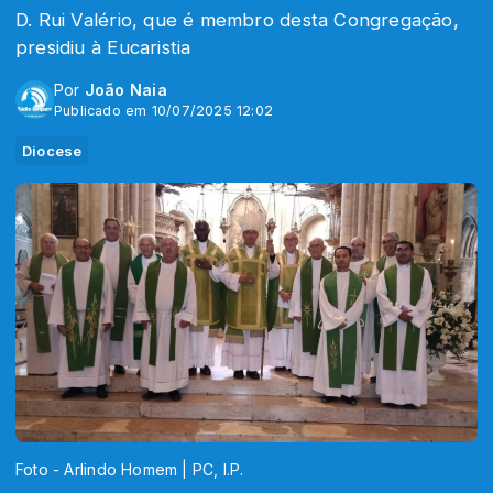
D. Rui Valério, que é membro desta Congregação,
presidiu à Eucaristia
Por
João Naia
Publicado em 10/07/2025 12:02
Diocese
Foto - Arlindo Homem | PC, I.P.