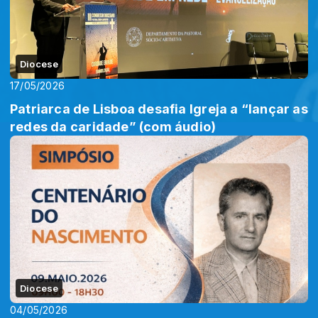
Diocese
17/05/2026
Patriarca de Lisboa desafia Igreja a “lançar as
redes da caridade” (com áudio)
Diocese
04/05/2026