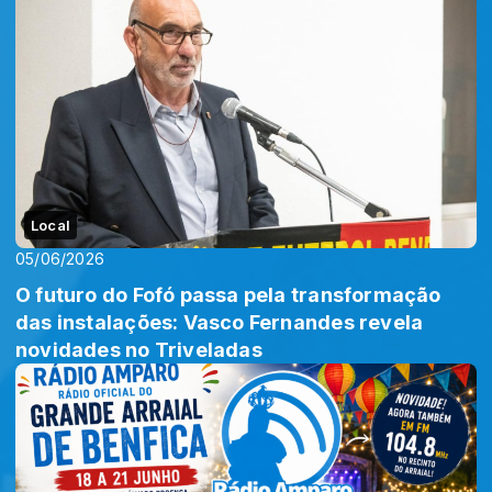
Local
05/06/2026
O futuro do Fofó passa pela transformação
das instalações: Vasco Fernandes revela
novidades no Triveladas