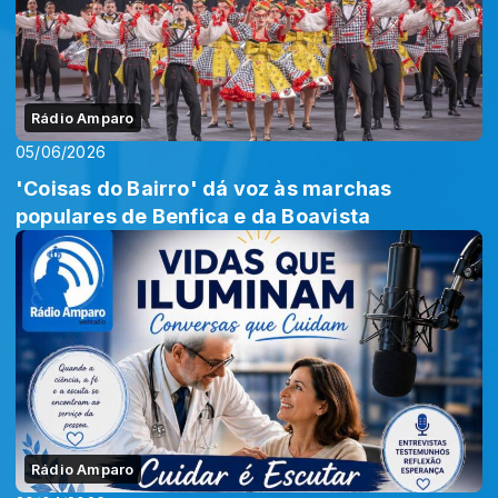
Rádio Amparo
05/06/2026
'Coisas do Bairro' dá voz às marchas
populares de Benfica e da Boavista
Rádio Amparo