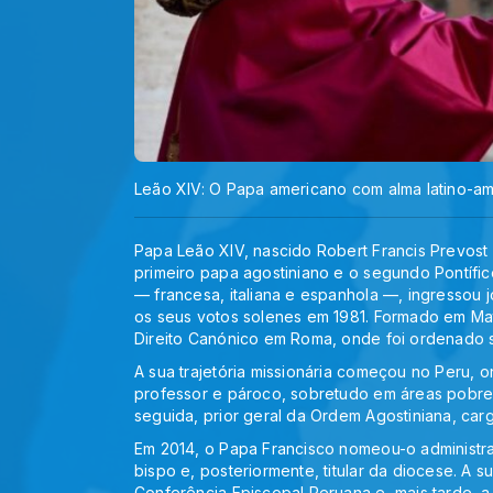
Leão XIV: O Papa americano com alma latino-am
Papa Leão XIV, nascido Robert Francis Prevos
primeiro papa agostiniano e o segundo Pontífic
— francesa, italiana e espanhola —, ingressou
os seus votos solenes em 1981. Formado em Mat
Direito Canónico em Roma, onde foi ordenado 
A sua trajetória missionária começou no Peru,
professor e pároco, sobretudo em áreas pobres. 
seguida, prior geral da Ordem Agostiniana, car
Em 2014, o Papa Francisco nomeou-o administra
bispo e, posteriormente, titular da diocese. A 
Conferência Episcopal Peruana e, mais tarde, a 