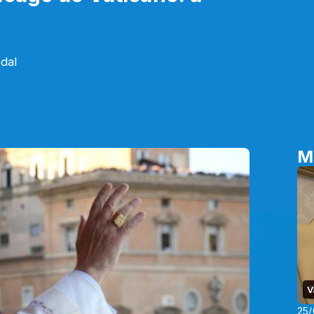
dal
M
V
25/