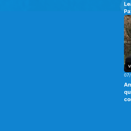
Le
Pa
V
07
Am
qu
co