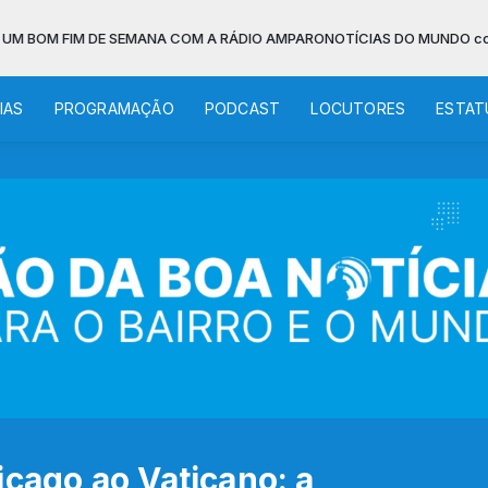
 DE SEMANA COM A RÁDIO AMPARO
NOTÍCIAS DO MUNDO com Fundação Ajud
IAS
PROGRAMAÇÃO
PODCAST
LOCUTORES
ESTAT
icago ao Vaticano: a