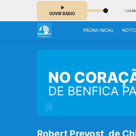
o Ajuda à Igreja que Sofre das 14:05 às 14:20 - TENHA UM BOM FIM
OUVIR RÁDIO
PÁGINA INICIAL
NOTÍC
Robert Prevost, de Ch