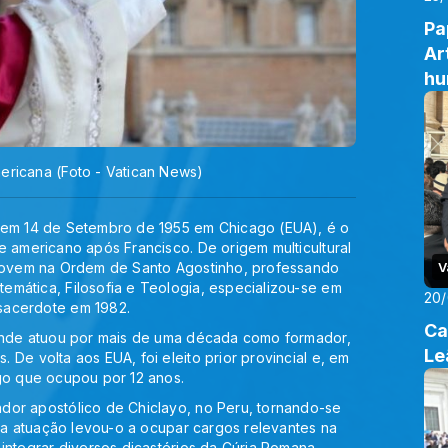
Pa
Ar
h
ericana (Foto - Vatican News)
t em 14 de Setembro de 1955 em Chicago (EUA), é o
e americano após Francisco. De origem multicultural
 jovem na Ordem de Santo Agostinho, professando
V
emática, Filosofia e Teologia, especializou-se em
20
sacerdote em 1982.
Ca
 onde atuou por mais de uma década como formador,
Le
De volta aos EUA, foi eleito prior provincial e, em
go que ocupou por 12 anos.
dor apostólico de Chiclayo, no Peru, tornando-se
sua atuação levou-o a ocupar cargos relevantes na
integrar diversos dicastérios da Cúria Romana.