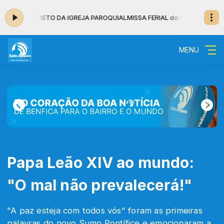
IA EM DIRETO DA IGREJA PAROQUIAL
MISSA FERIAL das 19:15 às 19:55 - N
MENU
Papa Leão XIV ao mundo:
"O mal não prevalecerá!"
"A paz esteja com todos vós" foram as primeiras
palavras do novo Sumo Pontífice e emocionaram a