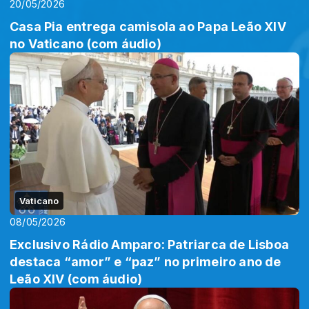
20/05/2026
Casa Pia entrega camisola ao Papa Leão XIV
no Vaticano (com áudio)
Vaticano
08/05/2026
Exclusivo Rádio Amparo: Patriarca de Lisboa
destaca “amor” e “paz” no primeiro ano de
Leão XIV (com áudio)