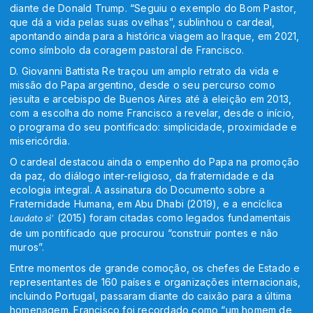
diante de Donald Trump. “Seguiu o exemplo do Bom Pastor,
que dá a vida pelas suas ovelhas”, sublinhou o cardeal,
apontando ainda para a histórica viagem ao Iraque, em 2021,
como símbolo da coragem pastoral de Francisco.
D. Giovanni Battista Re traçou um amplo retrato da vida e
missão do Papa argentino, desde o seu percurso como
jesuíta e arcebispo de Buenos Aires até à eleição em 2013,
com a escolha do nome Francisco a revelar, desde o início,
o programa do seu pontificado: simplicidade, proximidade e
misericórdia.
O cardeal destacou ainda o empenho do Papa na promoção
da paz, do diálogo inter-religioso, da fraternidade e da
ecologia integral. A assinatura do Documento sobre a
Fraternidade Humana, em Abu Dhabi (2019), e a encíclica
(2015) foram citadas como legados fundamentais
Laudato si’
de um pontificado que procurou “construir pontes e não
muros”.
Entre momentos de grande comoção, os chefes de Estado e
representantes de 160 países e organizações internacionais,
incluindo Portugal, passaram diante do caixão para a última
homenagem. Francisco foi recordado como “um homem de