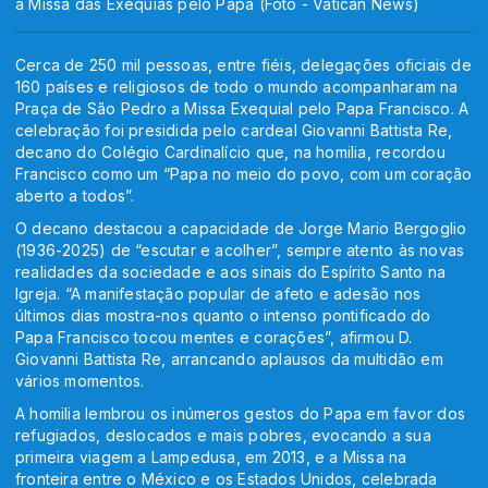
à Missa das Exéquias pelo Papa (Foto - Vatican News)
Cerca de 250 mil pessoas, entre fiéis, delegações oficiais de
160 países e religiosos de todo o mundo acompanharam na
Praça de São Pedro a Missa Exequial pelo Papa Francisco. A
celebração foi presidida pelo cardeal Giovanni Battista Re,
decano do Colégio Cardinalício que, na homilia, recordou
Francisco como um “Papa no meio do povo, com um coração
aberto a todos”.
O decano destacou a capacidade de Jorge Mario Bergoglio
(1936-2025) de “escutar e acolher”, sempre atento às novas
realidades da sociedade e aos sinais do Espírito Santo na
Igreja. “A manifestação popular de afeto e adesão nos
últimos dias mostra-nos quanto o intenso pontificado do
Papa Francisco tocou mentes e corações”, afirmou D.
Giovanni Battista Re, arrancando aplausos da multidão em
vários momentos.
A homilia lembrou os inúmeros gestos do Papa em favor dos
refugiados, deslocados e mais pobres, evocando a sua
primeira viagem a Lampedusa, em 2013, e a Missa na
fronteira entre o México e os Estados Unidos, celebrada