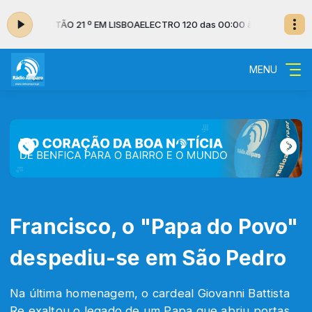
:59 - ESTÃO 21 º EM LISBOA
ELECTRO 120 das 00:00 às 00:59 - ESTÃO 2
MENU
Francisco, o "Papa do Povo"
despediu-se em São Pedro
Na última homenagem, o cardeal Giovanni Battista
Re exaltou o legado de um Papa que abriu portas,