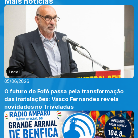
Mais notícias
Local
05/06/2026
O futuro do Fofó passa pela transformação
das instalações: Vasco Fernandes revela
novidades no Triveladas