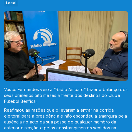
Local
Vasco Fernandes veio à “Rádio Amparo” fazer o balanço dos
seus primeiros oito meses à frente dos destinos do Clube
Futebol Benfica.
Reafirmou as razões que o levaram a entrar na corrida
eleitoral para a presidência e não escondeu a amargura pela
ausência no acto da sua posse de qualquer membro da
anterior direcção e pelos constrangimentos sentidos na