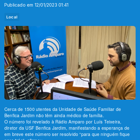
Publicado em 12/01/2023 01:41
Local
Cerca de 1500 utentes da Unidade de Saúde Familiar de
Benfica Jardim não têm ainda médico de família.
O número foi revelado à Rádio Amparo por Luís Teixeira,
diretor da USF Benfica Jardim, manifestando a esperança de
em breve este número ser resolvido “para que ninguém fique