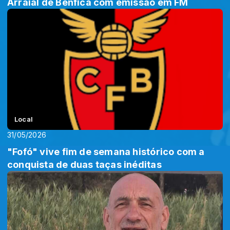
Arraial de Benfica com emissão em FM
Local
31/05/2026
"Fofó" vive fim de semana histórico com a
conquista de duas taças inéditas