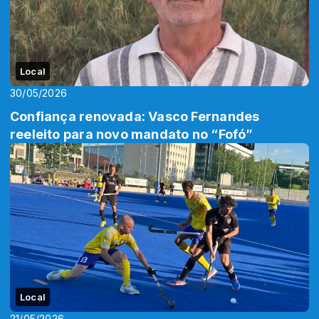
Local
30/05/2026
Confiança renovada: Vasco Fernandes
reeleito para novo mandato no “Fofó”
Local
21/05/2026