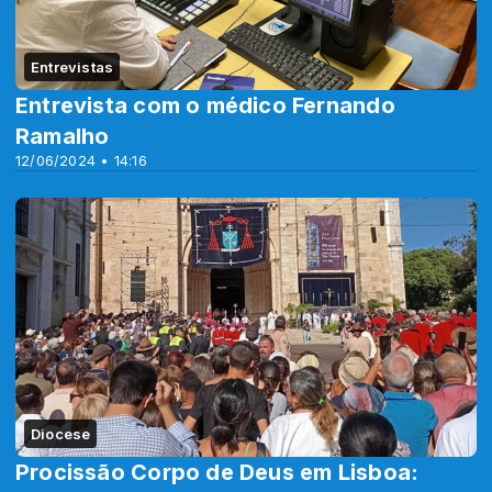
Entrevistas
Entrevista com o médico Fernando
Ramalho
12/06/2024 • 14:16
Diocese
Procissão Corpo de Deus em Lisboa: