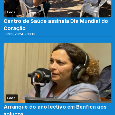
Local
Centro de Saúde assinala Dia Mundial do
Coração
30/09/2024 • 10:13
Local
Arranque do ano lectivo em Benfica aos
soluços