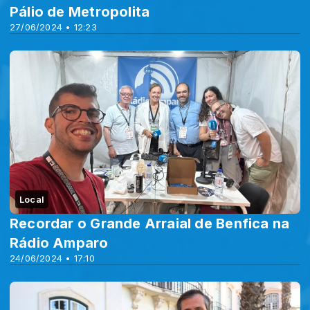
Pálio de Metropolita
27/06/2024 • 12:23
Local
Recordar o Grande Arraial de Benfica na
Rádio Amparo
24/06/2024 • 17:10