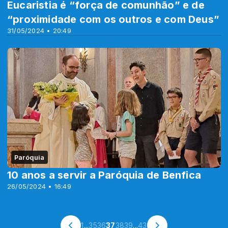
Eucaristia é “força de comunhão” e de
“proximidade com os outros e com Deus”
31/05/2024 • 20:49
Paróquia
10 anos a servir a Paróquia de Benfica
26/05/2024 • 16:49
1
...
35
36
37
38
39
...
43