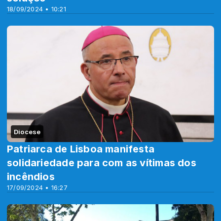
18/09/2024 • 10:21
Diocese
Patriarca de Lisboa manifesta
solidariedade para com as vítimas dos
incêndios
17/09/2024 • 16:27