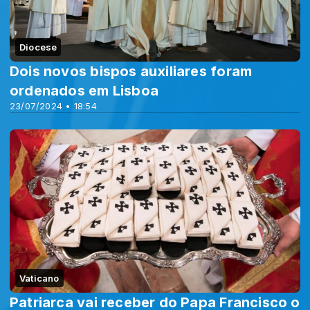
Diocese
Dois novos bispos auxiliares foram
ordenados em Lisboa
23/07/2024 • 18:54
Vaticano
Patriarca vai receber do Papa Francisco o