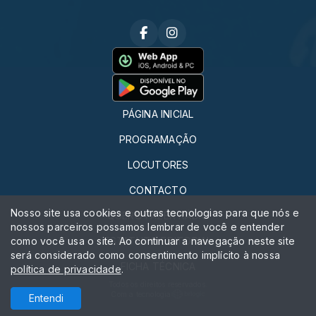
PÁGINA INICIAL
PROGRAMAÇÃO
LOCUTORES
CONTACTO
Nosso site usa cookies e outras tecnologias para que nós e
QUERO FAZER RÁDIO
nossos parceiros possamos lembrar de você e entender
como você usa o site. Ao continuar a navegação neste site
ESTATUTO EDITORIAL
será considerado como consentimento implícito à nossa
FICHA TÉCNICA
política de privacidade
.
Todos os direitos reservados.
Com a tecnologia
Entendi