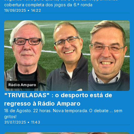
cobertura completa dos jogos da 6.ª ronda
19/09/2025 • 14:22
Rádio Amparo
"TRIVELADAS" : o desporto está de
regresso à Rádio Amparo
18 de Agosto. 22 horas. Nova temporada. O debate ... sem
gritos!
31/07/2025 • 11:43