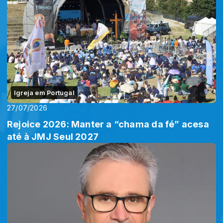
Igreja em Portugal
27/07/2026
Rejoice 2026: Manter a “chama da fé” acesa
até à JMJ Seul 2027