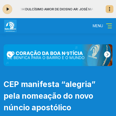
NSO - OH DULCÍSIMO AMOR DE DIOS
NO AR: JOSÉ MANUEL MONTESINOS 
MENU
CEP manifesta “alegria”
pela nomeação do novo
núncio apostólico