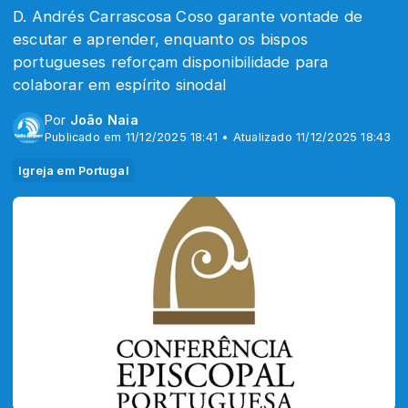
D. Andrés Carrascosa Coso garante vontade de
escutar e aprender, enquanto os bispos
portugueses reforçam disponibilidade para
colaborar em espírito sinodal
Por
João Naia
Publicado em 11/12/2025 18:41 • Atualizado 11/12/2025 18:43
Igreja em Portugal