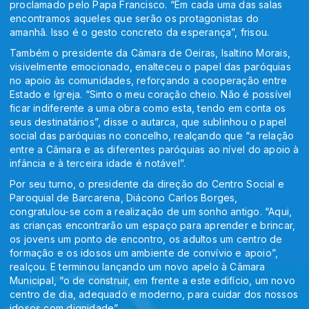
proclamado pelo Papa Francisco. “Em cada uma das salas
encontramos aqueles que serão os protagonistas do
amanhã. Isso é o gesto concreto da esperança”, frisou.
Também o presidente da Câmara de Oeiras, Isaltino Morais,
visivelmente emocionado, enalteceu o papel das paróquias
no apoio às comunidades, reforçando a cooperação entre
Estado e Igreja. “Sinto o meu coração cheio. Não é possível
ficar indiferente a uma obra como esta, tendo em conta os
seus destinatários”, disse o autarca, que sublinhou o papel
social das paróquias no concelho, realçando que “a relação
entre a Câmara e as diferentes paróquias ao nível do apoio à
infância e à terceira idade é notável”.
Por seu turno, o presidente da direção do Centro Social e
Paroquial de Barcarena, Diácono Carlos Borges,
congratulou-se com a realização de um sonho antigo. “Aqui,
as crianças encontrarão um espaço para aprender e brincar,
os jovens um ponto de encontro, os adultos um centro de
formação e os idosos um ambiente de convívio e apoio”,
realçou. E terminou lançando um novo apelo à Câmara
Municipal, “o de construir, em frente a este edifício, um novo
centro de dia, adequado e moderno, para cuidar dos nossos
idosos com dignidade”.