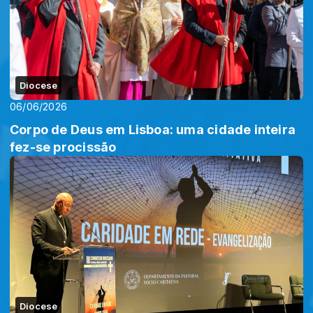
Diocese
06/06/2026
Corpo de Deus em Lisboa: uma cidade inteira
fez-se procissão
Diocese