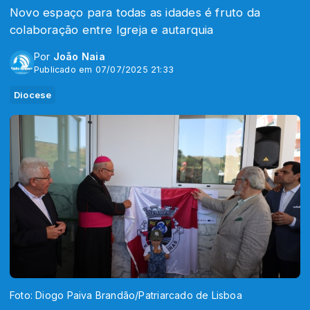
Novo espaço para todas as idades é fruto da
colaboração entre Igreja e autarquia
Por
João Naia
Publicado em 07/07/2025 21:33
Diocese
Foto: Diogo Paiva Brandão/Patriarcado de Lisboa