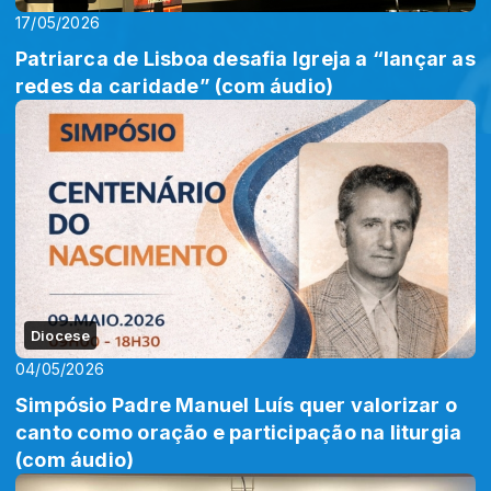
17/05/2026
Patriarca de Lisboa desafia Igreja a “lançar as
redes da caridade” (com áudio)
Diocese
04/05/2026
Simpósio Padre Manuel Luís quer valorizar o
canto como oração e participação na liturgia
(com áudio)