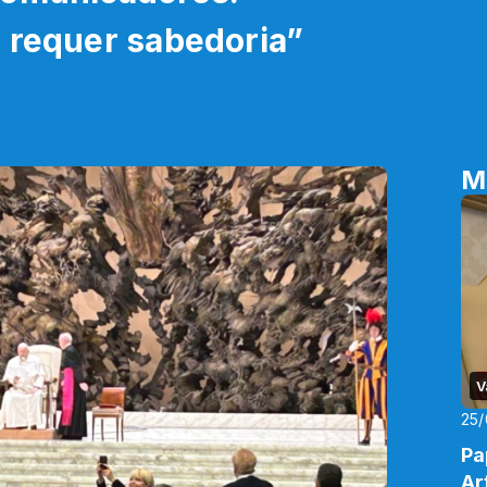
 requer sabedoria”
M
V
25/
Pa
Ar