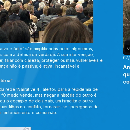
iva e ódio” são amplificadas pelos algoritmos,
V
 com a defesa da verdade. A sua intervenção,
07
ar, falar com clareza, proteger os mais vulneráveis e
ça não é passiva; é ativa, incansável e
Am
qu
tória”
co
a rede ‘Narrative 4’, alertou para a “epidemia de
. “O medo vende, mas negar a história do outro é
hou o exemplo de dois pais, um israelita e outro
uas filhas no conflito, tornaram-se “peregrinos de
ar entendimento e comunhão.