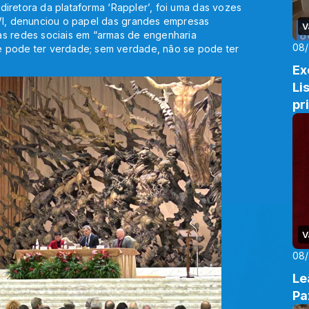
e diretora da plataforma ‘Rappler’, foi uma das vozes
 VI, denunciou o papel das grandes empresas
V
as redes sociais em “armas de engenharia
08
e pode ter verdade; sem verdade, não se pode ter
Ex
Li
pr
V
08
Le
Pa