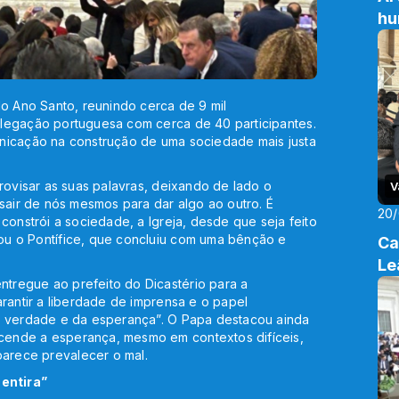
h
do Ano Santo, reunindo cerca de 9 mil
legação portuguesa com cerca de 40 participantes.
nicação na construção de uma sociedade mais justa
rovisar as suas palavras, deixando de lado o
V
 sair de nós mesmos para dar algo ao outro. É
20
constrói a sociedade, a Igreja, desde que seja feito
ou o Pontífice, que concluiu com uma bênção e
Ca
Le
tregue ao prefeito do Dicastério para a
arantir a liberdade de imprensa e o papel
a verdade e da esperança”. O Papa destacou ainda
cende a esperança, mesmo em contextos difíceis,
arece prevalecer o mal.
entira”