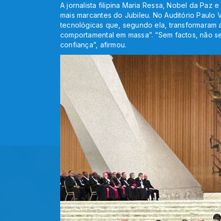
A jornalista filipina Maria Ressa, Nobel da Paz 
mais marcantes do Jubileu. No Auditório Paulo
tecnológicas que, segundo ela, transformaram 
comportamental em massa”. “Sem factos, não s
confiança”, afirmou.