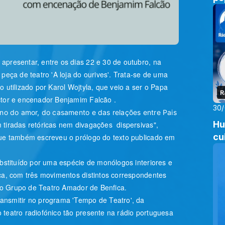
apresentar, entre os dias 22 e 30 de outubro, na
peça de teatro 'A loja do ourives'. Trata-se de uma
 utilizado por Karol Wojtyla, que veio a ser o Papa
R
ctor e encenador Benjamim Falcão .
30
rno do amor, do casamento e das relações entre Pais
Hu
tiradas retóricas nem divagações dispersivas",
cu
que também escreveu o prólogo do texto publicado em
ubstituído por uma espécie de monólogos interiores e
ca, com três movimentos distintos correspondentes
o do Grupo de Teatro Amador de Benfica.
ransmitir
no programa 'Tempo de Teatro', da
teatro radiofónico tão presente na rádio portuguesa