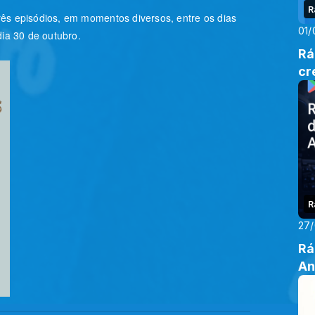
R
 três episódios, em momentos diversos, entre os dias
01/
dia 30 de outubro.
Rá
cr
R
27
Rá
An