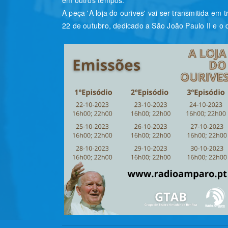
A peça 'A loja do ourives' vai ser transmitida em
22 de outubro, dedicado a São João Paulo II e o 