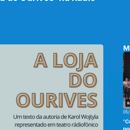
M
R
05
'C
po