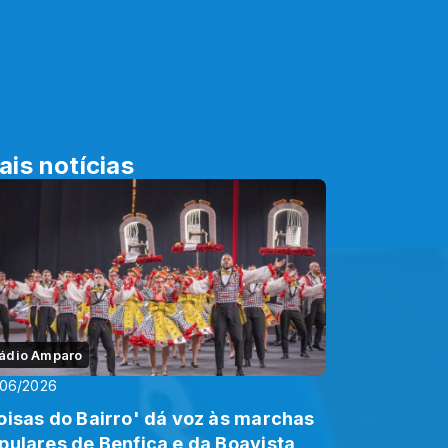
ais notícias
ádio Amparo
/06/2026
oisas do Bairro' dá voz às marchas
pulares de Benfica e da Boavista