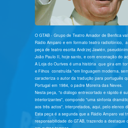
O GTAB - Grupo de Teatro Amador de Benfica vai 
Rádio Amparo e em formato teatro radiofónico, a 
peça de teatro escrita Andrzej Jawién, pseudónimo
João Paulo II, hoje santo, e com encenação do a
A Loja do Ourives é uma história
que gira em to
construída "em linguagem moderna, sem 
e Filhos
caracteriza o autor da tradução para português 
Portugal em 1984, o padre Moreira das Neves.
Nesta peça, "o diálogo entrecortado e rápido é s
interiorizantes", compondo "uma sinfonia dramáti
aos três actos", interpretados, aqui, pelo elenc
Esta peça é a segunda que a Rádio Amparo vai t
responsabilidade do
GTAB, trazendo a destaque o 
em outros tempos.