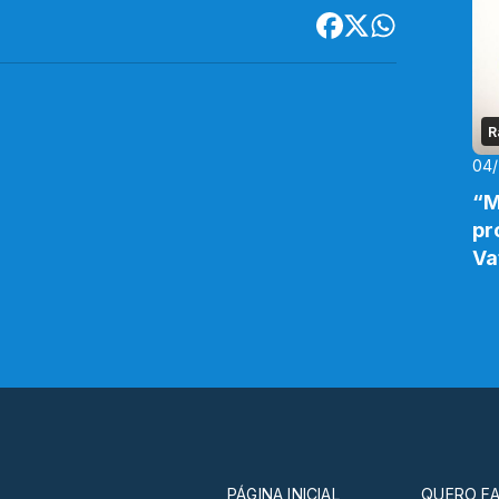
R
04/
“M
pr
Va
PÁGINA INICIAL
QUERO FA