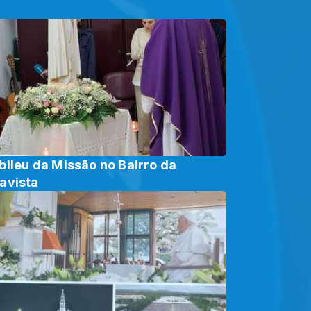
bileu da Missão no Bairro da
avista