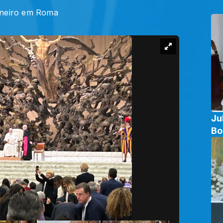
aneiro em Roma
Ju
Bo