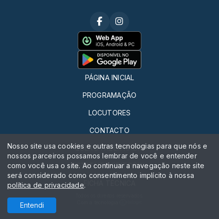
PÁGINA INICIAL
PROGRAMAÇÃO
LOCUTORES
CONTACTO
Nosso site usa cookies e outras tecnologias para que nós e
QUERO FAZER RÁDIO
nossos parceiros possamos lembrar de você e entender
como você usa o site. Ao continuar a navegação neste site
ESTATUTO EDITORIAL
será considerado como consentimento implícito à nossa
FICHA TÉCNICA
política de privacidade
.
Todos os direitos reservados.
Com a tecnologia
Entendi